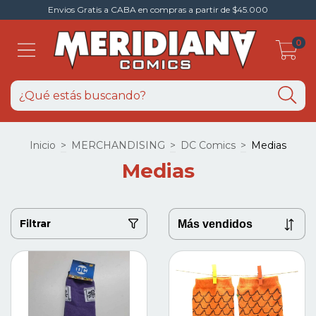
Envios Gratis a CABA en compras a partir de $45.000
0
Inicio
>
MERCHANDISING
>
DC Comics
>
Medias
Medias
Filtrar