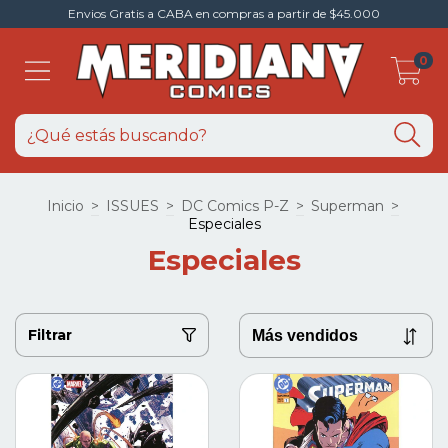
Envios Gratis a CABA en compras a partir de $45.000
0
Inicio
>
ISSUES
>
DC Comics P-Z
>
Superman
>
Especiales
Especiales
Filtrar