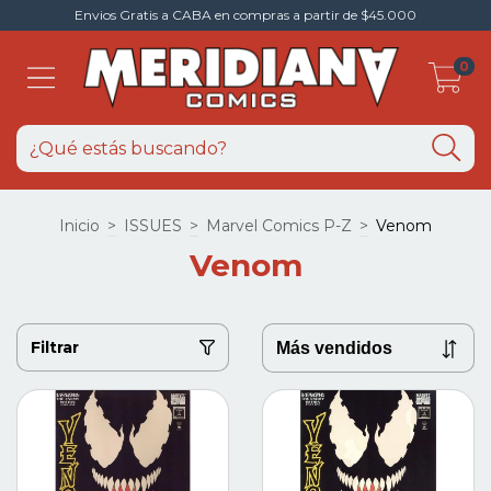
Envios Gratis a CABA en compras a partir de $45.000
0
Inicio
>
ISSUES
>
Marvel Comics P-Z
>
Venom
Venom
Filtrar