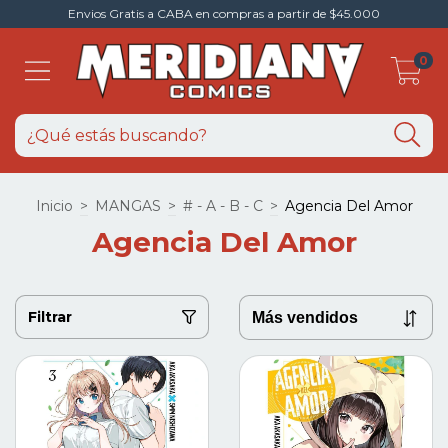
Envios Gratis a CABA en compras a partir de $45.000
0
Inicio
>
MANGAS
>
# - A - B - C
>
Agencia Del Amor
Agencia Del Amor
Filtrar