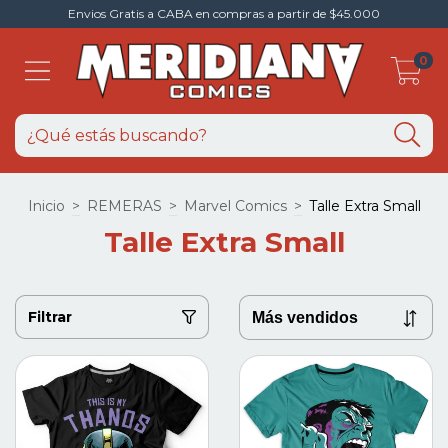
Envios Gratis a CABA en compras a partir de $45.000
0
Inicio
>
REMERAS
>
Marvel Comics
>
Talle Extra Small
Talle Extra Small
Filtrar