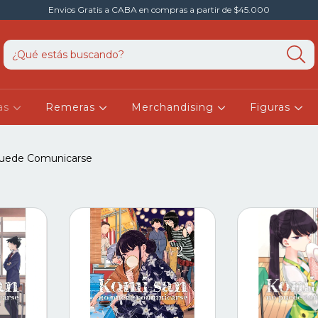
Envios Gratis a CABA en compras a partir de $45.000
as
Remeras
Merchandising
Figuras
uede Comunicarse