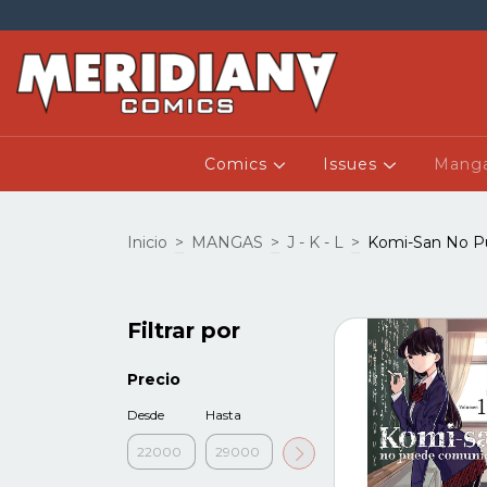
Comics
Issues
Mang
Inicio
>
MANGAS
>
J - K - L
>
Komi-San No P
Filtrar por
Precio
Desde
Hasta