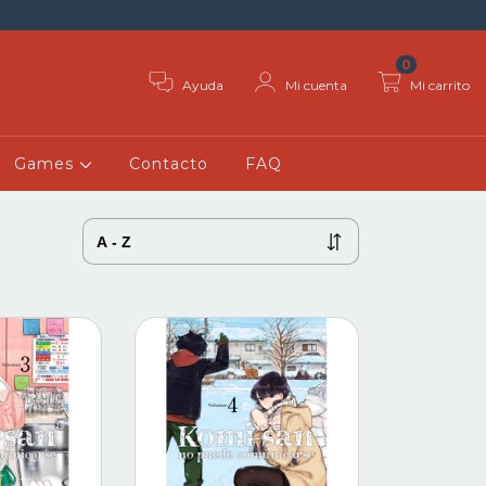
0
Ayuda
Mi cuenta
Mi carrito
Games
Contacto
FAQ