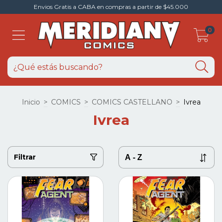
Envios Gratis a CABA en compras a partir de $45.000
0
Inicio
>
COMICS
>
COMICS CASTELLANO
>
Ivrea
Ivrea
Filtrar