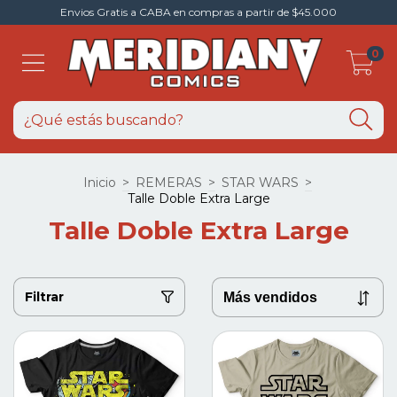
Envios Gratis a CABA en compras a partir de $45.000
0
Inicio
>
REMERAS
>
STAR WARS
>
Talle Doble Extra Large
Talle Doble Extra Large
Filtrar