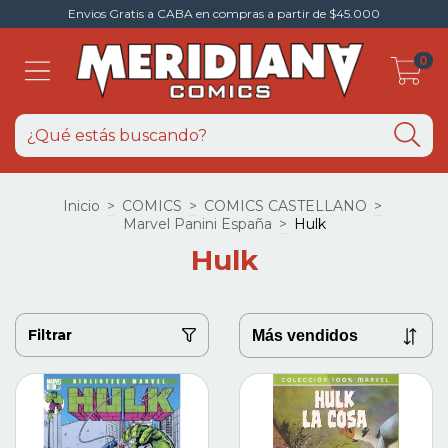
Envios Gratis a CABA en compras a partir de $45.000
0
Inicio
>
COMICS
>
COMICS CASTELLANO
>
Marvel Panini España
>
Hulk
Hulk
Filtrar