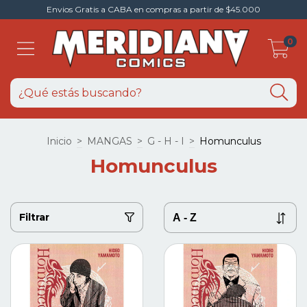
Envios Gratis a CABA en compras a partir de $45.000
0
Inicio
>
MANGAS
>
G - H - I
>
Homunculus
Homunculus
Filtrar