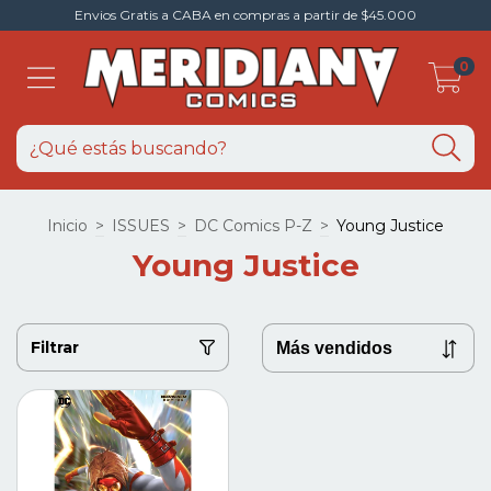
Envios Gratis a CABA en compras a partir de $45.000
0
Inicio
>
ISSUES
>
DC Comics P-Z
>
Young Justice
Young Justice
Filtrar