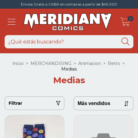
Envios Gratis a CABA en compras a partir de $45.000
0
Inicio
>
MERCHANDISING
>
Animacion
>
Retro
>
Medias
Medias
Filtrar