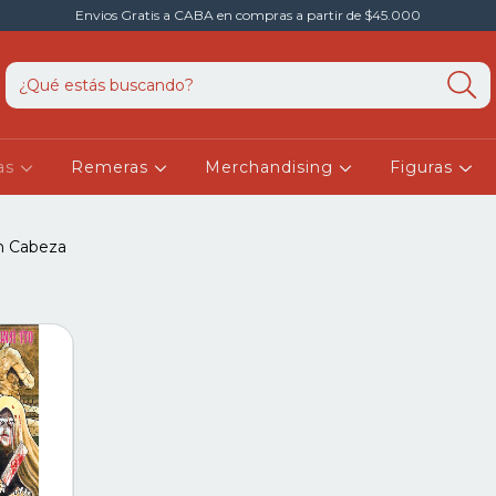
Envios Gratis a CABA en compras a partir de $45.000
as
Remeras
Merchandising
Figuras
in Cabeza