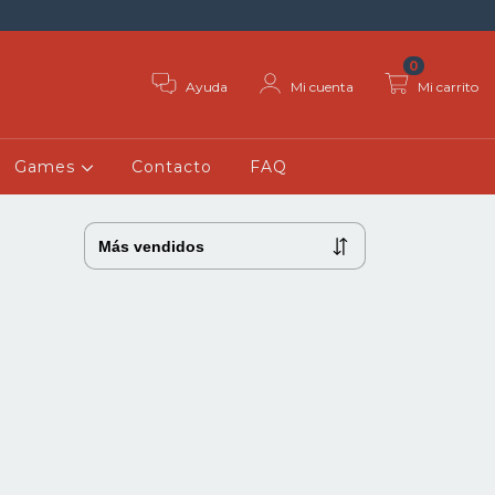
0
Ayuda
Mi cuenta
Mi carrito
Games
Contacto
FAQ