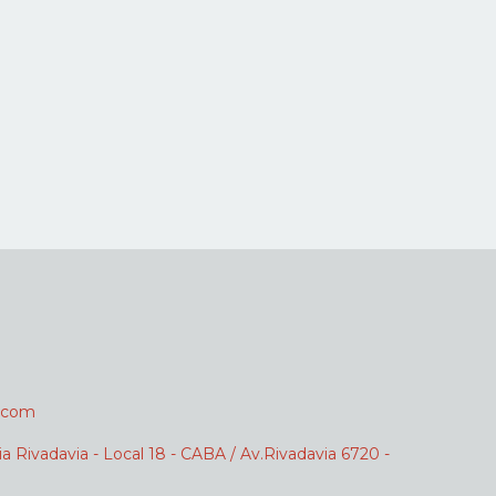
.com
ia Rivadavia - Local 18 - CABA / Av.Rivadavia 6720 -