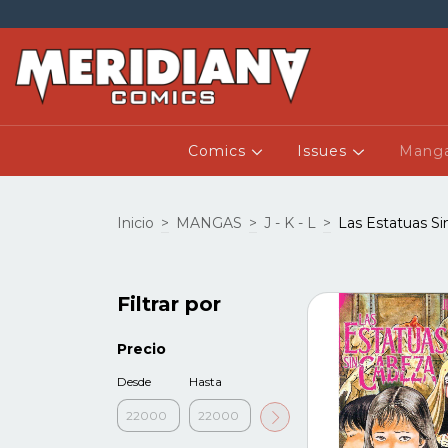
Comics
Issues
Mang
Inicio
>
MANGAS
>
J - K - L
>
Las Estatuas S
Filtrar por
Precio
Desde
Hasta