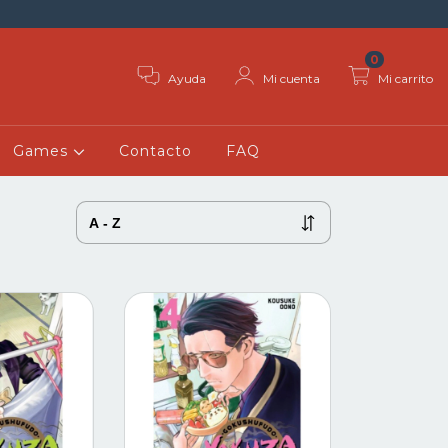
0
Ayuda
Mi cuenta
Mi carrito
Games
Contacto
FAQ