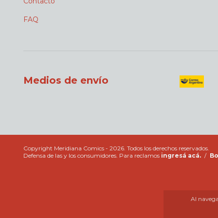
Contacto
FAQ
Medios de envío
Copyright Meridiana Comics - 2026. Todos los derechos reservados.
Defensa de las y los consumidores. Para reclamos
ingresá acá.
/
Bo
Al navegar