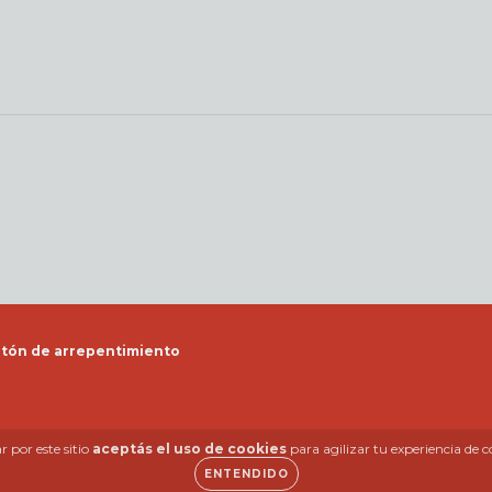
tón de arrepentimiento
 por este sitio
aceptás el uso de cookies
para agilizar tu experiencia de 
ENTENDIDO