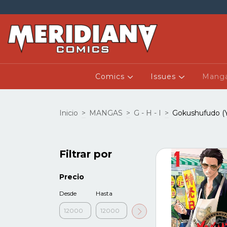
Comics
Issues
Mang
Inicio
>
MANGAS
>
G - H - I
>
Gokushufudo (
Filtrar por
Precio
Desde
Hasta