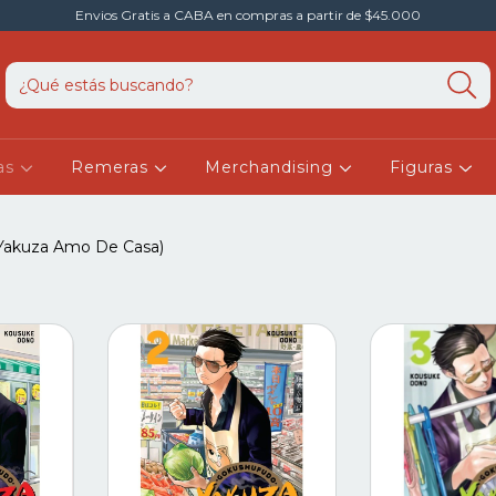
Envios Gratis a CABA en compras a partir de $45.000
as
Remeras
Merchandising
Figuras
Yakuza Amo De Casa)