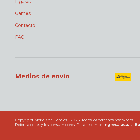
Figuras
Games
Contacto
FAQ
Medios de envío
Copyright Meridiana Comics - 2026. Todos los derechos reservados.
Defensa de las y los consumidores. Para reclamos
ingresá acá.
/
Bo