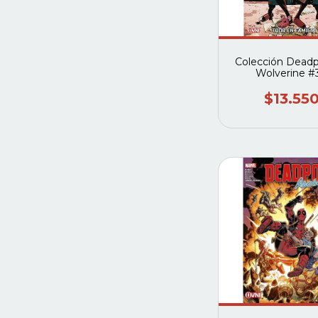
Colección Deadp
Wolverine #3
Deadpool: Tod
familia
$13.55