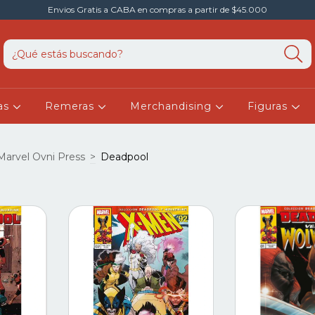
Envios Gratis a CABA en compras a partir de $45.000
as
Remeras
Merchandising
Figuras
Marvel Ovni Press
>
Deadpool