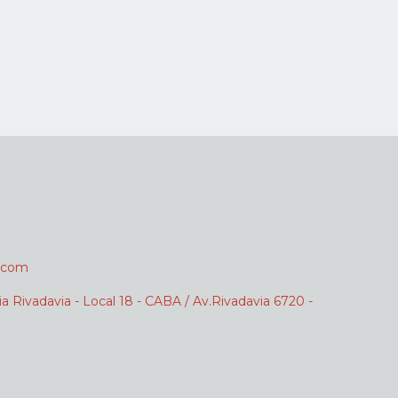
.com
ia Rivadavia - Local 18 - CABA / Av.Rivadavia 6720 -