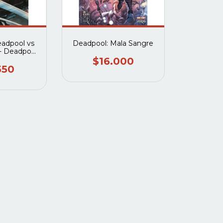
eadpool vs
Deadpool: Mala Sangre
 - Deadpool
verine
$16.000
550