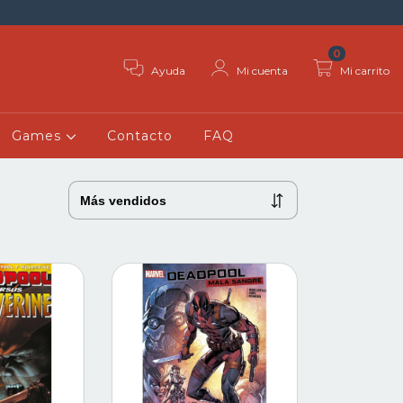
0
Ayuda
Mi cuenta
Mi carrito
Games
Contacto
FAQ