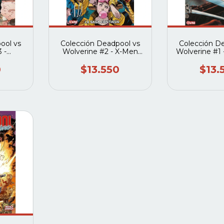
ool vs
Colección Deadpool vs
Colección D
 -
Wolverine #2 - X-Men
Wolverine #1
o en
'92: La saga continúa
vs. Wol
0
$13.550
$13.