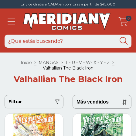
Envios Gratis a CABA en compras a partir de $45.000
0
Inicio
>
MANGAS
>
T - U - V - W- X - Y - Z
>
Valhallian The Black Iron
Valhallian The Black Iron
Filtrar