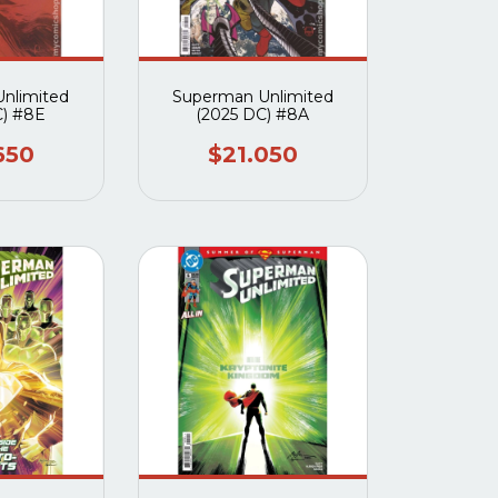
nlimited
Superman Unlimited
C) #8E
(2025 DC) #8A
650
$21.050