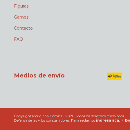
Figuras
Games
Contacto
FAQ
Medios de envío
Copyright Meridiana Comics - 2026. Todos los derechos reservados.
Defensa de las y los consumidores. Para reclamos
ingresá acá.
/
Bo