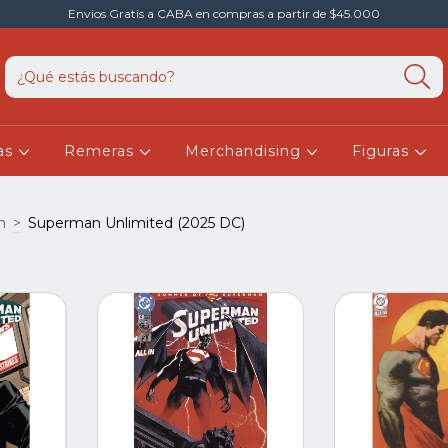
Envios Gratis a CABA en compras a partir de $45.000
as
Remeras
Merchandising
Figuras
n
>
Superman Unlimited (2025 DC)