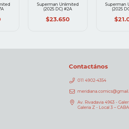
mited
Superman Unlimited
Superman U
7A
(2025 DC) #2A
(2025 D
0
$23.650
$21.
Contactános
011 4902-4354
meridiana.comics@gmail
Av. Rivadavia 4963 - Galer
Galeria Z - Local 3 – CABA