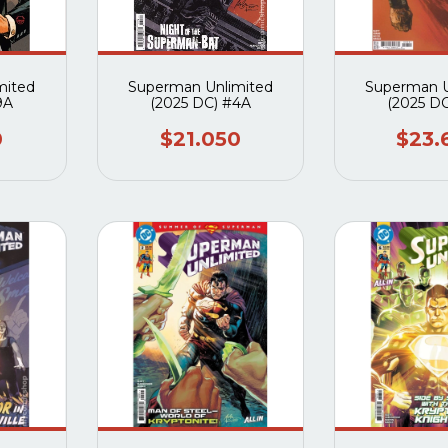
mited
Superman Unlimited
Superman U
9A
(2025 DC) #4A
(2025 D
0
$21.050
$23.