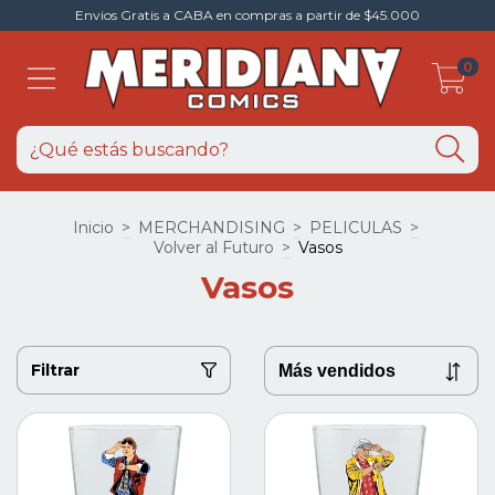
Envios Gratis a CABA en compras a partir de $45.000
0
Inicio
>
MERCHANDISING
>
PELICULAS
>
Volver al Futuro
>
Vasos
Vasos
Filtrar