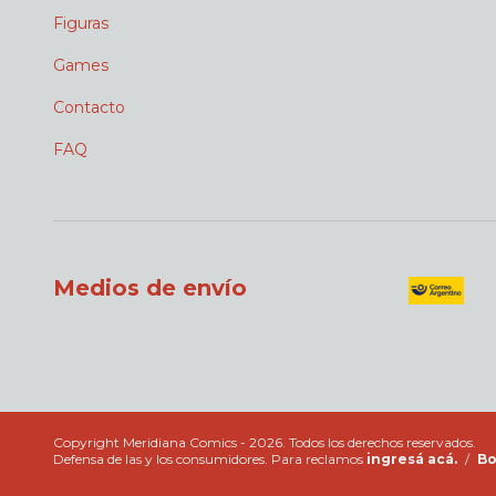
Figuras
Games
Contacto
FAQ
Medios de envío
Copyright Meridiana Comics - 2026. Todos los derechos reservados.
Defensa de las y los consumidores. Para reclamos
ingresá acá.
/
Bo