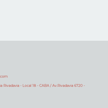
.com
ia Rivadavia - Local 18 - CABA / Av.Rivadavia 6720 -