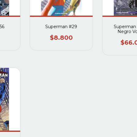
56
Superman #29
Superman E
Negro Vol
Compl
$8.800
$66.