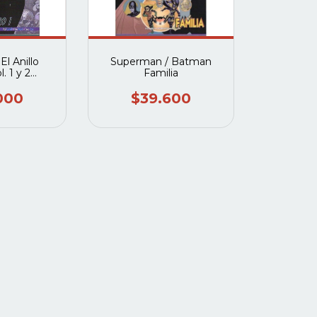
l Anillo
Superman / Batman
. 1 y 2
Familia
eto
000
$39.600