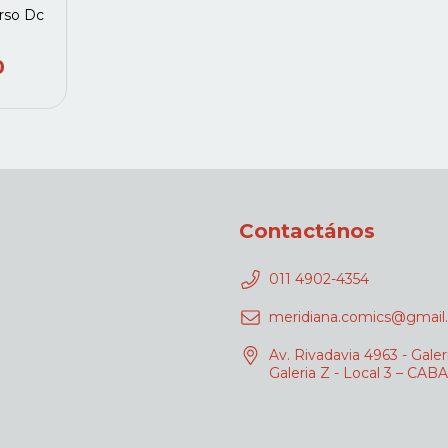
rso Dc
0
Contactános
011 4902-4354
meridiana.comics@gmail
Av. Rivadavia 4963 - Galer
Galeria Z - Local 3 – CABA