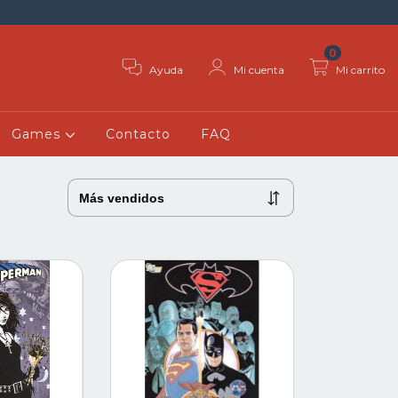
0
Ayuda
Mi cuenta
Mi carrito
Games
Contacto
FAQ