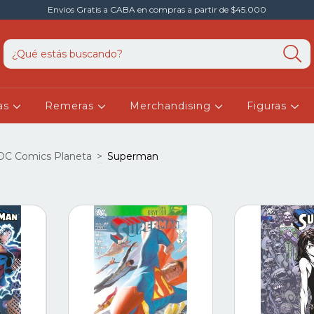
Envios Gratis a CABA en compras a partir de $45.000
as
Remeras
Merchandising
Figuras
DC Comics Planeta
>
Superman