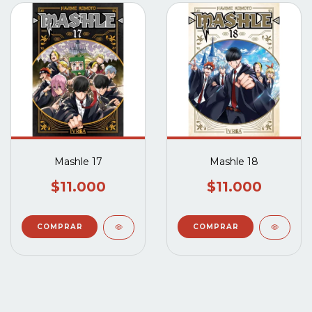
Mashle 17
Mashle 18
$11.000
$11.000