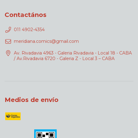
Contactános
011 4902-4354
meridiana.comics@gmail.com
Av. Rivadavia 4963 - Galeria Rivadavia - Local 18 - CABA
/ Av.Rivadavia 6720 - Galeria Z - Local 3 – CABA
Medios de envío