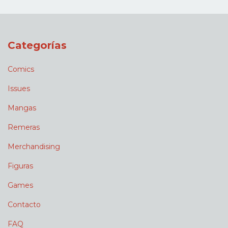
Categorías
Comics
Issues
Mangas
Remeras
Merchandising
Figuras
Games
Contacto
FAQ