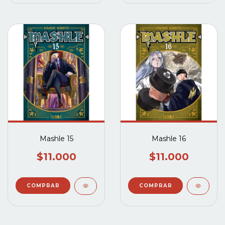
Mashle 15
Mashle 16
$11.000
$11.000