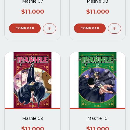
Mashle 07
Mashle 08
$11.000
$11.000
Mashle 09
Mashle 10
$11.000
$11.000