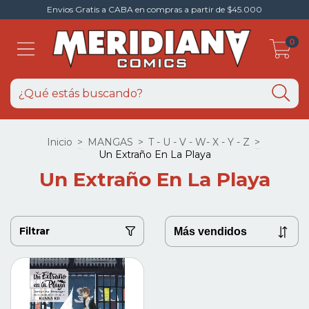
Envios Gratis a CABA en compras a partir de $45.000
0
Inicio
>
MANGAS
>
T - U - V - W- X - Y - Z
>
Un Extraño En La Playa
Un Extraño En La Playa
Filtrar