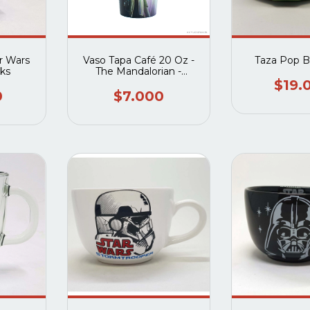
r Wars
Vaso Tapa Café 20 Oz -
Taza Pop B
ks
The Mandalorian -
Mandalorian- Grogu &
$19.
Ahsoka
0
$7.000