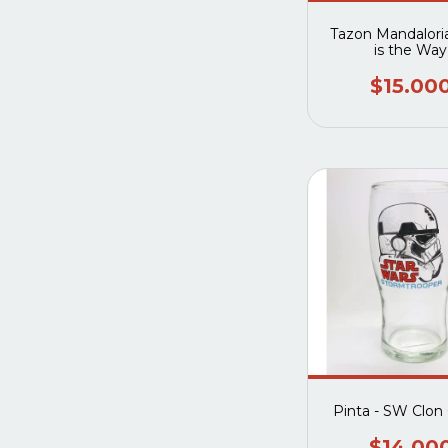
Tazon Mandaloria
is the Way
$15.00
Pinta - SW Clon
$14.00