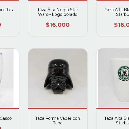
n This
Taza Alta Negra Star
Taza Alta B
Wars - Logo dorado
Starb
0
$16.000
$16.
 Casco
Taza Forma Vader con
Taza Alta B
Tapa
Starb
0