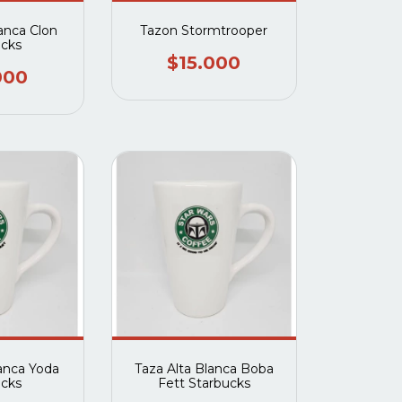
lanca Clon
Tazon Stormtrooper
ucks
$15.000
000
lanca Yoda
Taza Alta Blanca Boba
ucks
Fett Starbucks