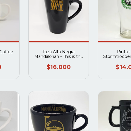
 Coffee
Taza Alta Negra
Pinta 
Mandalorian - This is the
Stormtrooper
way
0
$16.000
$14.