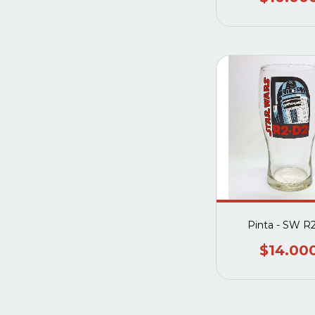
Pinta - SW R
$14.00