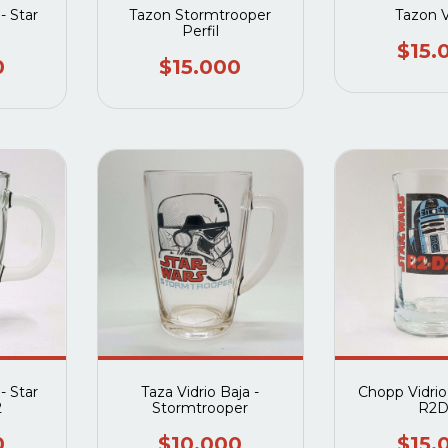
- Star
Tazon Stormtrooper
Tazon 
Perfil
$15.
0
$15.000
- Star
Taza Vidrio Baja -
Chopp Vidrio
2
Stormtrooper
R2D
0
$10.000
$15.