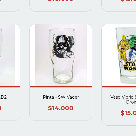
2D2
Pinta - SW Vader
Vaso Vidrio
Droi
0
$14.000
$15.