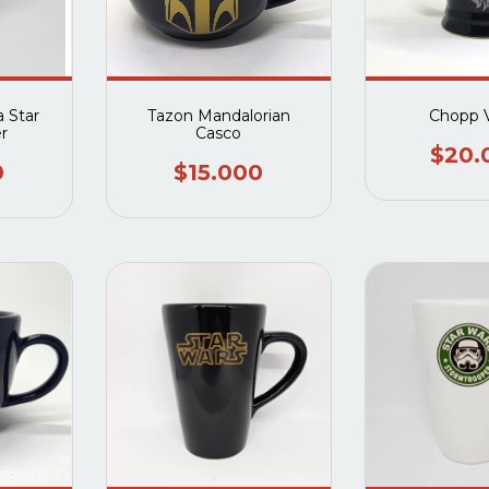
a Star
Tazon Mandalorian
Chopp 
r
Casco
$20.
0
$15.000