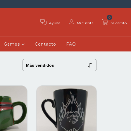
0
Ayuda
Mi cuenta
Mi carrito
Games
Contacto
FAQ