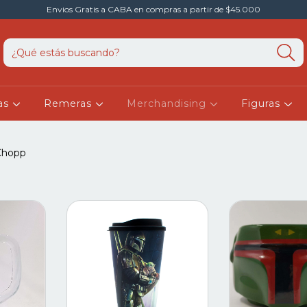
Envios Gratis a CABA en compras a partir de $45.000
as
Remeras
Merchandising
Figuras
Chopp