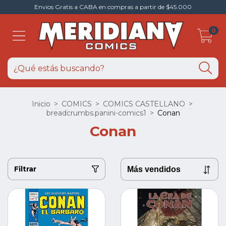
Envios Gratis a CABA en compras a partir de $45.000
0
Inicio
>
COMICS
>
COMICS CASTELLANO
>
breadcrumbs.panini-comics1
>
Conan
Conan
Filtrar