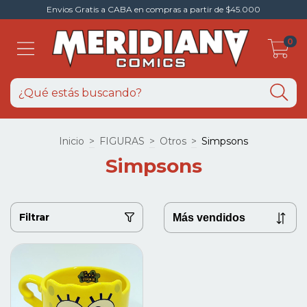
Envios Gratis a CABA en compras a partir de $45.000
0
Inicio
>
FIGURAS
>
Otros
>
Simpsons
Simpsons
Filtrar