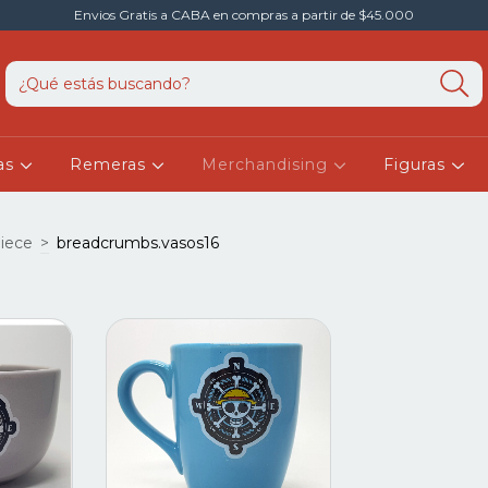
Envios Gratis a CABA en compras a partir de $45.000
as
Remeras
Merchandising
Figuras
iece
>
breadcrumbs.vasos16