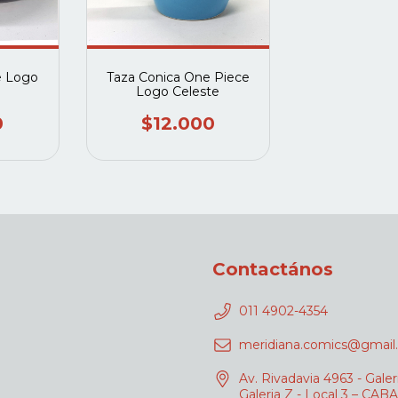
e Logo
Taza Conica One Piece
Logo Celeste
0
$12.000
Contactános
011 4902-4354
meridiana.comics@gmail
Av. Rivadavia 4963 - Galer
Galeria Z - Local 3 – CABA