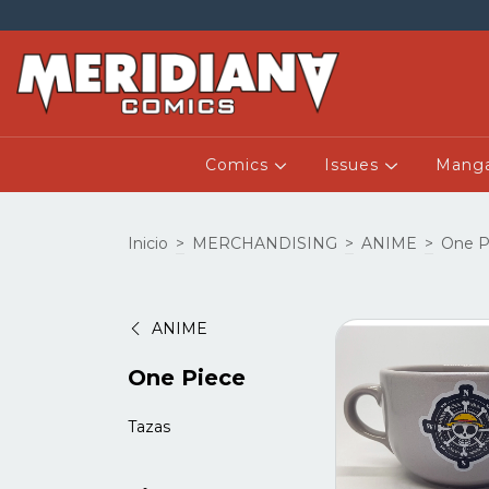
Comics
Issues
Mang
Inicio
>
MERCHANDISING
>
ANIME
>
One P
ANIME
One Piece
Tazas