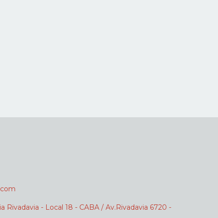
.com
ia Rivadavia - Local 18 - CABA / Av.Rivadavia 6720 -