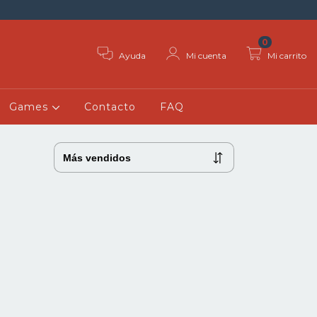
0
Ayuda
Mi cuenta
Mi carrito
Games
Contacto
FAQ