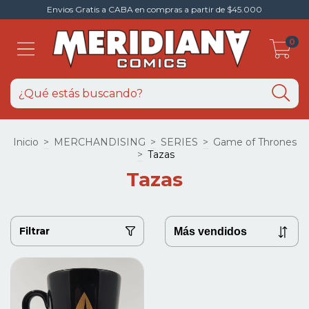
Envios Gratis a CABA en compras a partir de $45.000
0
Inicio
>
MERCHANDISING
>
SERIES
>
Game of Thrones
>
Tazas
Tazas
Filtrar